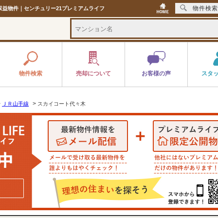
物件検索
や収益物件｜センチュリー21プレミアムライフ
物件検索
売却について
お客様の声
スタ
>
>
ＪＲ山手線
スカイコート代々木