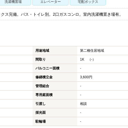
洗濯機置場
エレベーター
宅配ボックス
ックス完備。バス・トイレ別。2口ガスコンロ。室内洗濯機置き場有。
用途地域
第二種住居地域
間取り
1K （-）
バルコニー面積
-
修繕積立金
3,600円
管理組合
-
専用庭面積
-
引渡し
相談
採光面
-
駐輪場
-