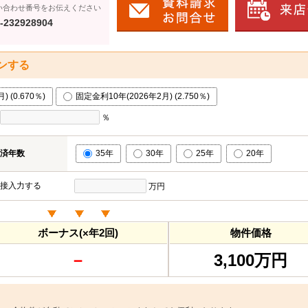
い合わせ番号をお伝えください
-232928904
ンする
 (0.670％)
固定金利10年(2026年2月) (2.750％)
％
済年数
35年
30年
25年
20年
接入力する
万円
ボーナス(×年2回)
物件価格
－
3,100万円