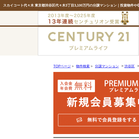
スカイコート代々木 東京都渋谷区代々木3丁目3,100万円の分譲マンション｜投資物件
>
TOPページ
>
物件検索
>
分譲マンション
渋谷区