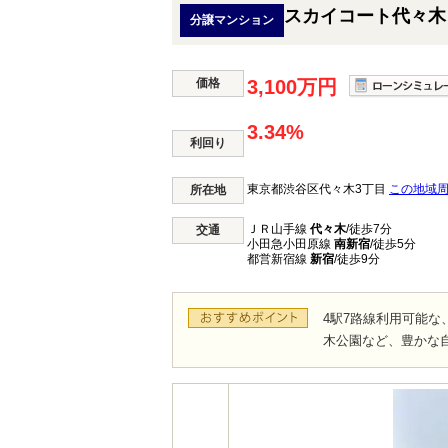
スカイコート代々木
分譲マンション
価格
3,100万円
3.34%
利回り
東京都渋谷区代々木3丁目
この地域
所在地
ＪＲ山手線
代々木
/徒歩7分
交通
小田急小田原線
南新宿
/徒歩5分
都営新宿線
新宿
/徒歩9分
4駅7路線利用可能
木公園など、豊かな