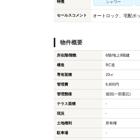
特徴
シャワー
セールスコメント
オートロック、宅配ボ
物件概要
所在階/階数
6階/地上9階建
構造
RC造
専有面積
20㎡
管理費
6,800円
管理態様
巡回(一部委託)
テラス面積
-
現況
-
土地権利
所有権
駐車場
-