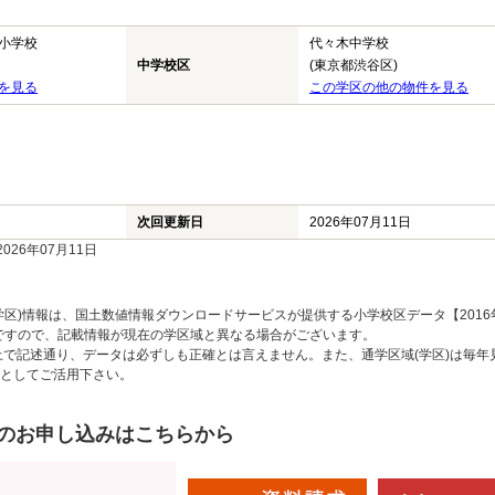
小学校
代々木中学校
中学校区
(東京都渋谷区)
を見る
この学区の他の物件を見る
次回更新日
2026年07月11日
26年07月11日
区)情報は、国土数値情報ダウンロードサービスが提供する小学校区データ【2016
のですので、記載情報が現在の学区域と異なる場合がございます。
上で記述通り、データは必ずしも正確とは言えません。また、通学区域(学区)は毎年
としてご活用下さい。
のお申し込みはこちらから