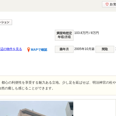
103.8万円 / 8万円
満室時想定
年収/月収
周辺の物件を見る
2005年10月築
築年月
間取
MAPで確認
な、都心の利便性を享受する魅力ある立地。少し足を延ばせば、明治神宮の杜
自然の癒しも感じることができます。