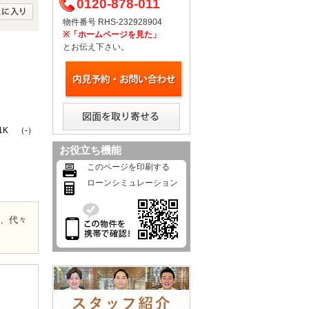
0120-878-011
物件番号 RHS-232928904
※「ホームページを見た」
とお伝え下さい。
1K （-）
お役立ち機能
このページを印刷する
ローンシミュレーション
や、代々