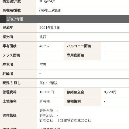
構造/総戸数
RC造/24戸
所在階/階数
7階/地上9階建
詳細情報
完成年
2021年8月築
採光面
北西
専有面積
40.5㎡
バルコニー面積
-
-
-
テラス面積
専用庭面積
駐車場
空無
-
駐輪場
現況/引渡し
居住中/相談
管理費等
10,730円
修繕積立金
9,720円
土地権利
所有権
建物権利
-
管理形態：-
管理態様
管理組合：-
管理会社：千野建物管理株式会社