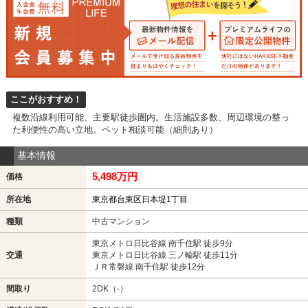
ここがおすすめ！
複数沿線利用可能、主要駅徒歩圏内。生活施設多数、周辺環境の整っ
た利便性の高い立地。ペット相談可能（細則あり）
基本情報
5,498万円
価格
所在地
東京都台東区日本堤1丁目
種類
中古マンション
東京メトロ日比谷線 南千住駅 徒歩9分
交通
東京メトロ日比谷線 三ノ輪駅 徒歩11分
ＪＲ常磐線 南千住駅 徒歩12分
間取り
2DK（-）