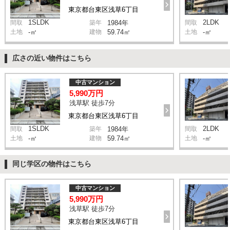
東京都台東区浅草6丁目
1SLDK
2LDK
間取
築年
1984年
間取
土地
-㎡
建物
59.74㎡
土地
-㎡
広さの近い物件はこちら
中古マンション
5,990万円
浅草駅 徒歩7分
東京都台東区浅草6丁目
1SLDK
2LDK
間取
築年
1984年
間取
土地
-㎡
建物
59.74㎡
土地
-㎡
同じ学区の物件はこちら
中古マンション
5,990万円
浅草駅 徒歩7分
東京都台東区浅草6丁目