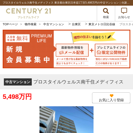
プロスタイルウェルス南千住メディフィス 東京都台東区日本堤1丁目5,498万円の中古マンション｜分譲マンション情報｜センチュリー21プレミアムライフ
検索
お知らせ
>
>
TOPページ
>
物件検索
>
中古マンション
台東区
東京メトロ日比谷線
プロスタ
プロスタイルウェルス南千住メディフィス
中古マンション
5,498万円
お気に入り登録