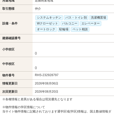
用途地域
近隣商業地域
取引態様
仲介
システムキッチン
バス・トイレ別
洗濯機置場
設備・条件
Wクローゼット
バルコニー
エレベーター
オートロック
駐輪場
ペット相談
建築確認番号
小学校区
()
中学校区
()
RHS-232928797
物件番号
情報更新日
2026年08月06日
次回更新日
2026年08月20日
※各種情報と差異がある場合は現況優先となります
※物件情報の学区情報について
当サイト物件情報に記載されております通学区域(学区)情報は、国土数値情報ダ