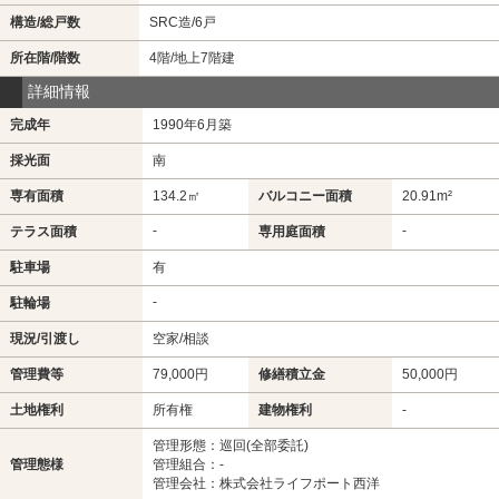
構造/総戸数
SRC造/6戸
所在階/階数
4階/地上7階建
詳細情報
完成年
1990年6月築
採光面
南
専有面積
134.2㎡
バルコニー面積
20.91m²
-
-
テラス面積
専用庭面積
駐車場
有
-
駐輪場
現況/引渡し
空家/相談
管理費等
79,000円
修繕積立金
50,000円
土地権利
所有権
建物権利
-
管理形態：巡回(全部委託)
管理態様
管理組合：-
管理会社：株式会社ライフポート西洋