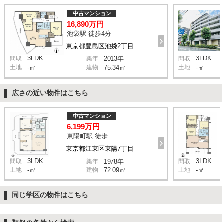
中古マンション
16,890万円
池袋駅 徒歩4分
東京都豊島区池袋2丁目
3LDK
3LDK
間取
築年
2013年
間取
土地
-㎡
建物
75.34㎡
土地
-㎡
広さの近い物件はこちら
中古マンション
6,199万円
東陽町駅 徒歩10分
東京都江東区東陽7丁目
3LDK
3LDK
間取
築年
1978年
間取
土地
-㎡
建物
72.09㎡
土地
-㎡
同じ学区の物件はこちら