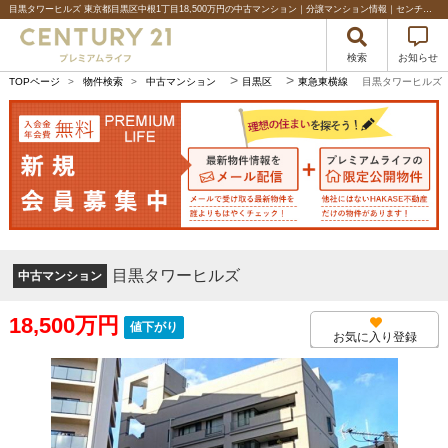
目黒タワーヒルズ 東京都目黒区中根1丁目18,500万円の中古マンション｜分譲マンション情報｜センチュリー21プレミアムライフ
検索
お知らせ
>
>
TOPページ
>
物件検索
>
中古マンション
目黒区
東急東横線
目黒タワーヒルズ
目黒タワーヒルズ
中古マンション
18,500万円
値下がり
お気に入り登録