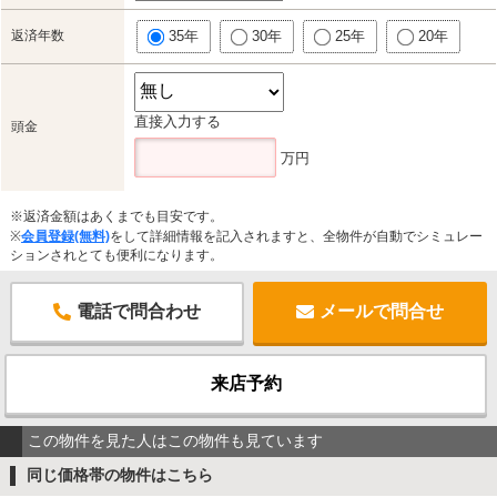
返済年数
35年
30年
25年
20年
直接入力する
頭金
万円
※返済金額はあくまでも目安です。
※
会員登録(無料)
をして詳細情報を記入されますと、全物件が自動でシミュレー
ションされとても便利になります。
電話で問合わせ
メールで問合せ
来店予約
この物件を見た人はこの物件も見ています
同じ価格帯の物件はこちら