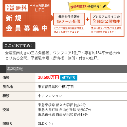
ここがおすすめ！
全居室南向きの三方角部屋。ワンフロア1住戸・専有約134平米超のゆ
とりある空間。平置駐車場（所有権・無償）付きの住戸。
基本情報
18,500万円
価格
値下がり
所在地
東京都目黒区中根1丁目
種類
中古マンション
東急東横線 都立大学駅 徒歩4分
交通
東急大井町線 自由が丘駅 徒歩17分
東急東横線 自由が丘駅 徒歩17分
間取り
3LDK（-）