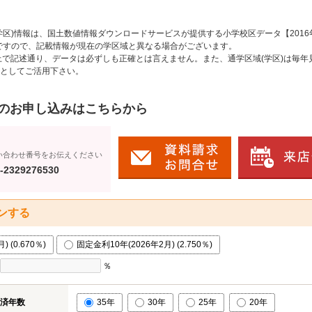
区)情報は、国土数値情報ダウンロードサービスが提供する小学校区データ【2016
のですので、記載情報が現在の学区域と異なる場合がございます。
上で記述通り、データは必ずしも正確とは言えません。また、通学区域(学区)は毎年
としてご活用下さい。
のお申し込みはこちらから
い合わせ番号をお伝えください
-2329276530
ンする
 (0.670％)
固定金利10年(2026年2月) (2.750％)
％
済年数
35年
30年
25年
20年