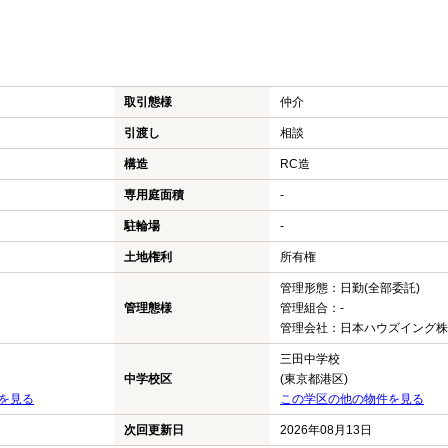
取引態様
仲介
引渡し
相談
構造
RC造
専用庭面積
-
駐輪場
-
土地権利
所有権
管理形態：日勤(全部委託)
管理態様
管理組合：-
管理会社：日本ハウズイング株
三田中学校
中学校区
(東京都港区)
を見る
この学区の他の物件を見る
次回更新日
2026年08月13日