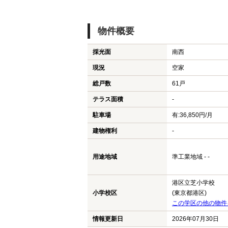
物件概要
採光面
南西
現況
空家
総戸数
61戸
テラス面積
-
駐車場
有:36,850円/月
建物権利
-
用途地域
準工業地域 - -
港区立芝小学校
小学校区
(東京都港区)
この学区の他の物件
情報更新日
2026年07月30日