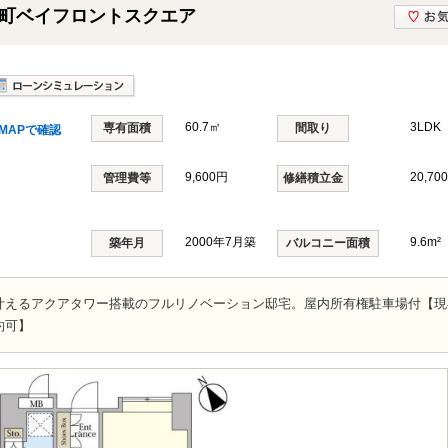
町ベイフロントスクエア
60.7㎡
3LDK
専有面積
間取り
MAPで確認
9,600円
20,70
管理費等
修繕積立金
2000年7月築
9.6m²
築年月
バルコニー面積
叶えるアクアタワー搭載のフルリノベーション邸宅。屋内所有権駐車場付【現
約可】