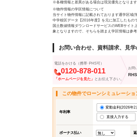
※各種情報と差異がある場合は現況優先となります
※物件情報の学区情報について
当サイト物件情報に記載されております通学区域(学
中学校区データ【2016年度】を元に加工したも
国土数値情報ダウンロードサービスのWEBサイト
象となりますので、そちらを踏まえ学区情報は参考
お問い合わせ、資料請求、見学
電話をかける（携帯･PHS可）
お問
0120-878-011
RHS
「ホームページを見た」
とお伝え下さい。
この物件でローンシミュレーショ
変動金利(2026年2月)
年利率
直接入力する
ボーナス払い
返