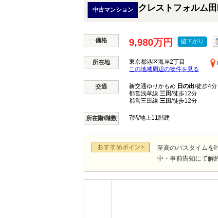
クレストフォルム田
中古マンション
価格
9,980万円
値下がり
東京都港区海岸2丁目
所在地
この地域周辺の物件を見る
新交通ゆりかもめ
日の出
/徒歩4分
交通
都営浅草線
三田
/徒歩12分
都営三田線
三田
/徒歩12分
7階/地上11階建
所在階/階数
至高のバスタイムを
中・事前告知にて解