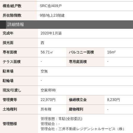
構造/総戸数
SRC造/409戸
所在階/階数
9階/地上23階建
詳細情報
完成年
2020年1月築
採光面
西
専有面積
56.71㎡
バルコニー面積
16m²
-
-
テラス面積
専用庭面積
駐車場
空無
-
駐輪場
現況/引渡し
空家/即時
管理費等
22,970円
修繕積立金
8,230円
土地権利
所有権
建物権利
-
管理形態：常駐(全部委託)
管理態様
管理組合：-
管理会社：三井不動産レジデンシャルサービス（株）