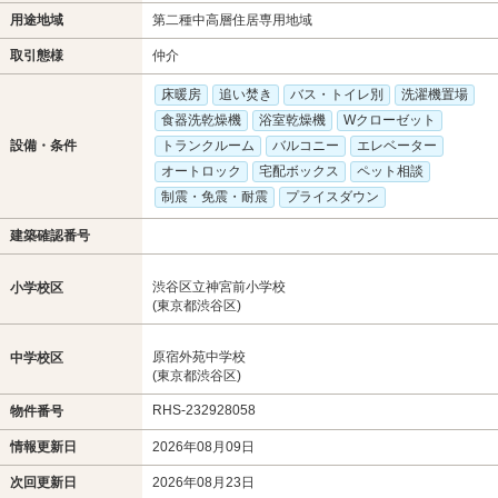
用途地域
第二種中高層住居専用地域
取引態様
仲介
床暖房
追い焚き
バス・トイレ別
洗濯機置場
食器洗乾燥機
浴室乾燥機
Wクローゼット
設備・条件
トランクルーム
バルコニー
エレベーター
オートロック
宅配ボックス
ペット相談
制震・免震・耐震
プライスダウン
建築確認番号
渋谷区立神宮前小学校
小学校区
(東京都渋谷区)
原宿外苑中学校
中学校区
(東京都渋谷区)
RHS-232928058
物件番号
情報更新日
2026年08月09日
次回更新日
2026年08月23日