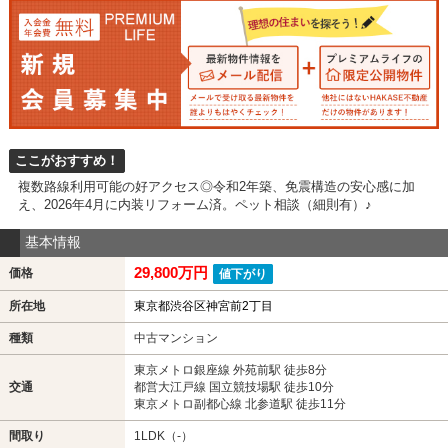
ここがおすすめ！
複数路線利用可能の好アクセス◎令和2年築、免震構造の安心感に加
え、2026年4月に内装リフォーム済。ペット相談（細則有）♪
基本情報
29,800万円
価格
値下がり
所在地
東京都渋谷区神宮前2丁目
種類
中古マンション
東京メトロ銀座線 外苑前駅 徒歩8分
交通
都営大江戸線 国立競技場駅 徒歩10分
東京メトロ副都心線 北参道駅 徒歩11分
間取り
1LDK（-）