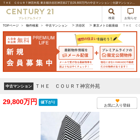
ＴＨＥ ＣＯＵＲＴ神宮外苑 東京都渋谷区神宮前2丁目29,800万円の中古マンション｜分譲マンション情報｜センチュリー21プレミアムライフ
検索
お知らせ
>
>
TOPページ
>
物件検索
>
中古マンション
渋谷区
東京メトロ銀座線
ＴＨＥ Ｃ
ＴＨＥ ＣＯＵＲＴ神宮外苑
中古マンション
29,800万円
値下がり
お気に入り登録