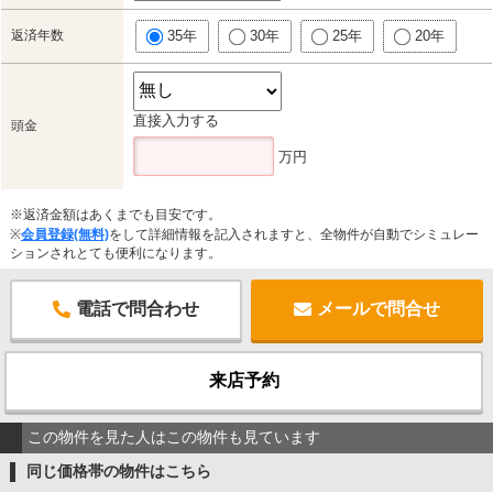
返済年数
35年
30年
25年
20年
直接入力する
頭金
万円
※返済金額はあくまでも目安です。
※
会員登録(無料)
をして詳細情報を記入されますと、全物件が自動でシミュレー
ションされとても便利になります。
電話で問合わせ
メールで問合せ
来店予約
この物件を見た人はこの物件も見ています
同じ価格帯の物件はこちら