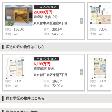
中古マンション
29,000万円
銀座駅 徒歩10分
東京都中央区銀座8丁目
1SLDK
3LDK
間取
築年
2025年
間取
土地
-㎡
建物
54.73㎡
土地
-㎡
広さの近い物件はこちら
中古マンション
6,199万円
東陽町駅 徒歩10分
東京都江東区東陽7丁目
3LDK
3LDK
間取
築年
1978年
間取
土地
-㎡
建物
72.09㎡
土地
-㎡
同じ学区の物件はこちら