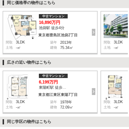
同じ価格帯の物件はこちら
中古マンション
16,890万円
池袋駅 徒歩4分
東京都豊島区池袋2丁目
3LDK
3LDK
間取
築年
2013年
間取
土地
-㎡
建物
75.34㎡
土地
-㎡
広さの近い物件はこちら
中古マンション
6,199万円
東陽町駅 徒歩10分
東京都江東区東陽7丁目
3LDK
3LDK
間取
築年
1978年
間取
土地
-㎡
建物
72.09㎡
土地
-㎡
同じ学区の物件はこちら