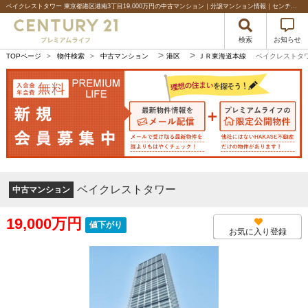
ベイクレストタワー 東京都港区港南3丁目19,000万円の中古マンション｜分譲マンション情報｜センチュリー21プレミアムライフ
検索
お知らせ
>
>
TOPページ
>
物件検索
>
中古マンション
港区
ＪＲ東海道本線
ベイクレストタ
ベイクレストタワー
中古マンション
19,000万円
値下がり
お気に入り登録