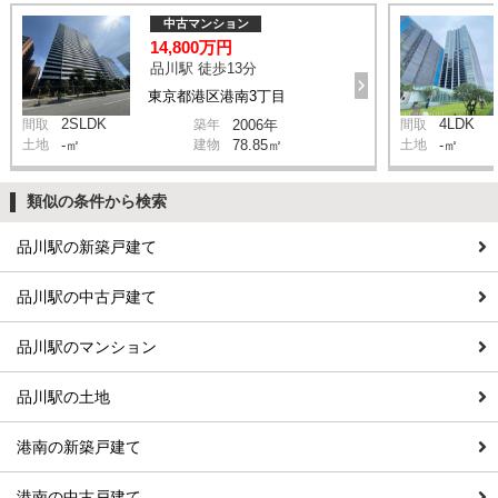
中古マンション
14,800万円
品川駅 徒歩13分
東京都港区港南3丁目
2SLDK
4LDK
間取
築年
2006年
間取
土地
-㎡
建物
78.85㎡
土地
-㎡
類似の条件から検索
品川駅の新築戸建て
品川駅の中古戸建て
品川駅のマンション
品川駅の土地
港南の新築戸建て
港南の中古戸建て