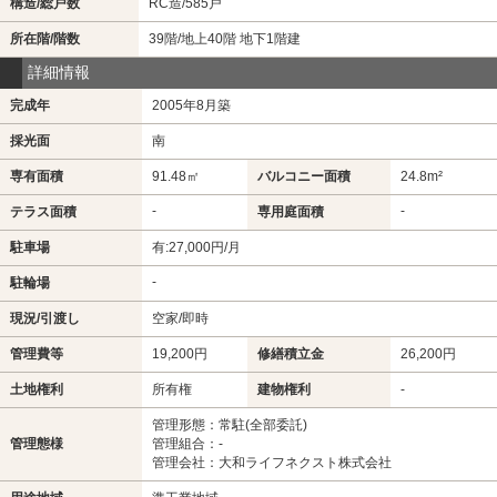
構造/総戸数
RC造/585戸
所在階/階数
39階/地上40階 地下1階建
詳細情報
完成年
2005年8月築
採光面
南
専有面積
91.48㎡
バルコニー面積
24.8m²
-
-
テラス面積
専用庭面積
駐車場
有:27,000円/月
-
駐輪場
現況/引渡し
空家/即時
管理費等
19,200円
修繕積立金
26,200円
土地権利
所有権
建物権利
-
管理形態：常駐(全部委託)
管理態様
管理組合：-
管理会社：大和ライフネクスト株式会社