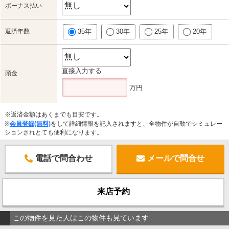
ボーナス払い
返済年数
35年
30年
25年
20年
直接入力する
頭金
万円
※返済金額はあくまでも目安です。
※
会員登録(無料)
をして詳細情報を記入されますと、全物件が自動でシミュレー
ションされとても便利になります。
電話で問合わせ
メールで問合せ
来店予約
この物件を見た人はこの物件も見ています