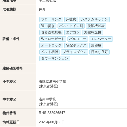
用途地域
準工業地域
取引態様
仲介
フローリング
床暖房
システムキッチン
追い焚き
バス・トイレ別
洗濯機置場
食器洗乾燥機
エアコン
浴室乾燥機
設備・条件
Wクローゼット
バルコニー
エレベーター
オートロック
宅配ボックス
角部屋
ペット相談
プライスダウン
日当り良好
タワーマンション
建築確認番号
港区立港南小学校
小学校区
(東京都港区)
港南中学校
中学校区
(東京都港区)
RHS-232926847
物件番号
情報更新日
2026年08月08日