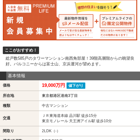
ここがおすすめ！
総戸数585戸のタワーマンション南西角部屋！39階高層階からの眺望良
好。バルコニーからは富士山、京浜運河が望めます。
基本情報
19,000万円
価格
値下がり
所在地
東京都港区港南3丁目
種類
中古マンション
ＪＲ東海道本線 品川駅 徒歩15分
交通
東京モノレール 天王洲アイル駅 徒歩10分
間取り
2LDK（-）