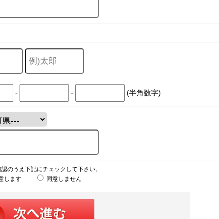
-
-
(半角数字)
確認のうえ下記にチェックして下さい。
意します
同意しません