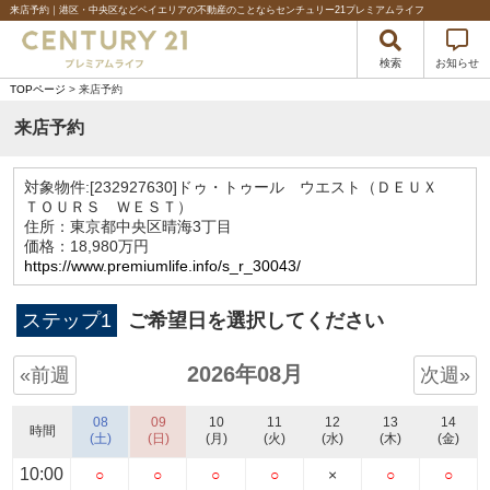
来店予約｜港区・中央区などベイエリアの不動産のことならセンチュリー21プレミアムライフ
検索
お知らせ
TOPページ
> 来店予約
来店予約
対象物件:
[232927630]ドゥ・トゥール ウエスト（ＤＥＵＸ
ＴＯＵＲＳ ＷＥＳＴ）
住所：東京都中央区晴海3丁目
価格：18,980万円
https://www.premiumlife.info/s_r_30043/
ステップ1
ご希望日を選択してください
2026年08月
«前週
次週»
08
09
10
11
12
13
14
時間
(土)
(日)
(月)
(火)
(水)
(木)
(金)
10:00
○
○
○
○
×
○
○