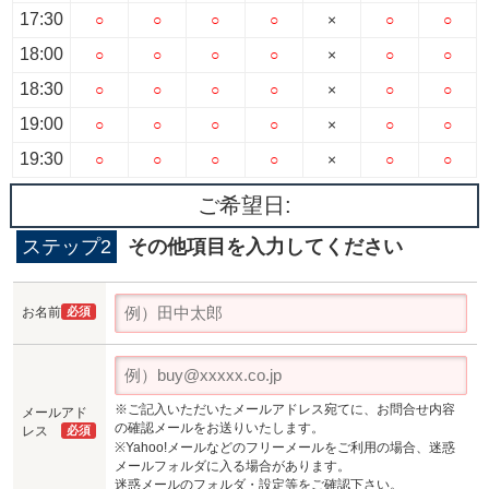
17:30
○
○
○
○
×
○
○
18:00
○
○
○
○
×
○
○
18:30
○
○
○
○
×
○
○
19:00
○
○
○
○
×
○
○
19:30
○
○
○
○
×
○
○
ご希望日:
ステップ2
その他項目を入力してください
お名前
必須
※ご記入いただいたメールアドレス宛てに、お問合せ内容
メールアド
の確認メールをお送りいたします。
レス
必須
※Yahoo!メールなどのフリーメールをご利用の場合、迷惑
メールフォルダに入る場合があります。
迷惑メールのフォルダ・設定等をご確認下さい。