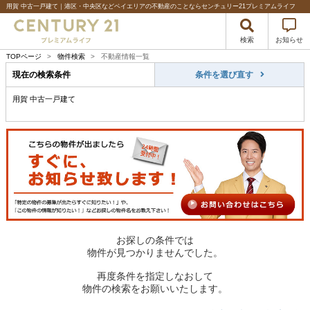
用賀 中古一戸建て｜港区・中央区などベイエリアの不動産のことならセンチュリー21プレミアムライフ
検索
お知らせ
TOPページ
>
物件検索
>
不動産情報一覧
現在の検索条件
条件を選び直す
用賀 中古一戸建て
お探しの条件では
物件が見つかりませんでした。
再度条件を指定しなおして
物件の検索をお願いいたします。