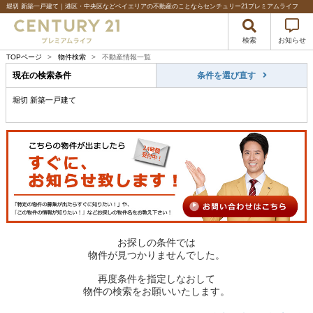
堀切 新築一戸建て｜港区・中央区などベイエリアの不動産のことならセンチュリー21プレミアムライフ
検索
お知らせ
TOPページ
>
物件検索
>
不動産情報一覧
現在の検索条件
条件を選び直す
堀切 新築一戸建て
お探しの条件では
物件が見つかりませんでした。
再度条件を指定しなおして
物件の検索をお願いいたします。