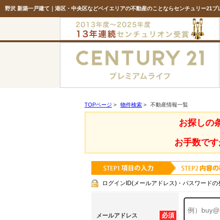
野沢 新築一戸建て｜港区・中央区などベイエリアの不動産のことならセンチュリー21プ
TOPページ
>
物件検索
>
不動産情報一覧
お探しの
お手数です
ログインID(メールアドレス)・パスワードの
必須
メールアドレス