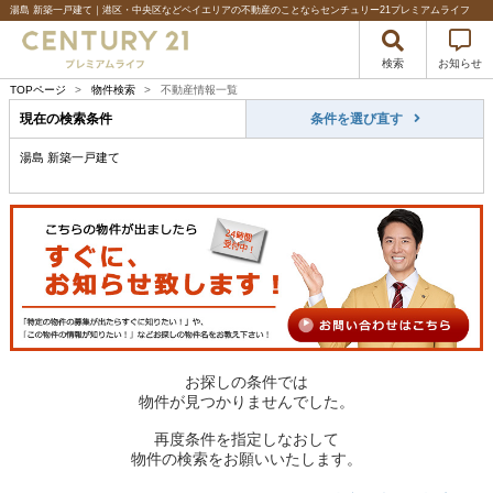
湯島 新築一戸建て｜港区・中央区などベイエリアの不動産のことならセンチュリー21プレミアムライフ
検索
お知らせ
TOPページ
>
物件検索
>
不動産情報一覧
現在の検索条件
条件を選び直す
湯島 新築一戸建て
お探しの条件では
物件が見つかりませんでした。
再度条件を指定しなおして
物件の検索をお願いいたします。