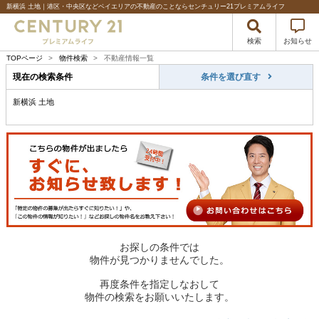
新横浜 土地｜港区・中央区などベイエリアの不動産のことならセンチュリー21プレミアムライフ
検索
お知らせ
TOPページ
>
物件検索
>
不動産情報一覧
現在の検索条件
条件を選び直す
新横浜 土地
お探しの条件では
物件が見つかりませんでした。
再度条件を指定しなおして
物件の検索をお願いいたします。