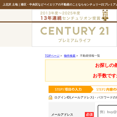
上北沢 土地｜港区・中央区などベイエリアの不動産のことならセンチュリー21プレミア
TOPページ
>
物件検索
>
不動産情報一覧
お探しの
お手数です
ログインID(メールアドレス)・パスワードの
必須
メールアドレス