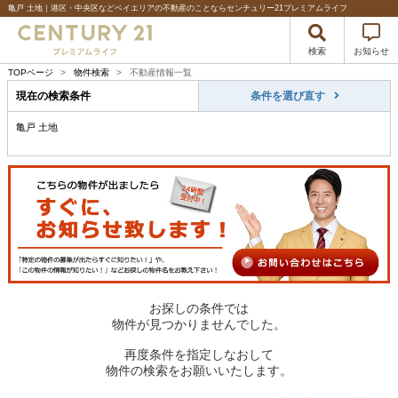
亀戸 土地｜港区・中央区などベイエリアの不動産のことならセンチュリー21プレミアムライフ
検索
お知らせ
TOPページ
>
物件検索
>
不動産情報一覧
現在の検索条件
条件を選び直す
亀戸 土地
お探しの条件では
物件が見つかりませんでした。
再度条件を指定しなおして
物件の検索をお願いいたします。