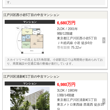
す。
江戸川区西小岩5丁目の中古マンション
マンション
6,680万円
2LDK / 2001年
9階/12階建
東京都江戸川区西小岩5丁目
ＪＲ総武線 小岩 徒歩6分
専有面積
75.22㎡
スカイツリーの見える3方角部屋。小岩駅北口では再開発が進められてお
り、商業施設や交通広場の整備が進行しています。
江戸川区清新町1丁目の中古マンション
マンション
6,980万円
3LDK / 1983年
13階/14階建
東京都江戸川区清新町1丁目
東京メトロ東西線 西葛西 徒歩10
分