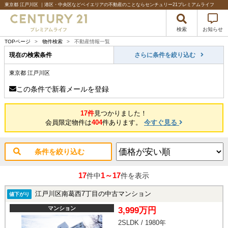
東京都 江戸川区 ｜港区・中央区などベイエリアの不動産のことならセンチュリー21プレミアムライフ
検索
お知らせ
TOPページ
>
物件検索
>
不動産情報一覧
現在の検索条件
さらに条件を絞り込む
東京都 江戸川区
この条件で新着メールを登録
17件
見つかりました！
会員限定物件は
404
件あります。
今すぐ見る
条件を絞り込む
17
1～17
件中
件を表示
江戸川区南葛西7丁目の中古マンション
値下がり
マンション
3,999万円
2SLDK / 1980年