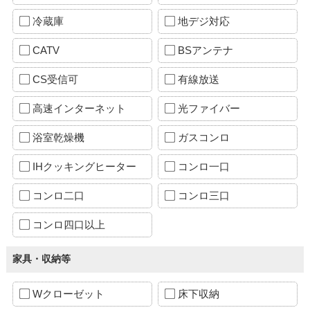
冷蔵庫
地デジ対応
CATV
BSアンテナ
CS受信可
有線放送
高速インターネット
光ファイバー
浴室乾燥機
ガスコンロ
IHクッキングヒーター
コンロ一口
コンロ二口
コンロ三口
コンロ四口以上
家具・収納等
Wクローゼット
床下収納