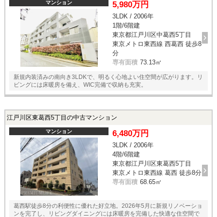
マンション
5,980万円
3LDK / 2006年
1階/6階建
東京都江戸川区中葛西5丁目
東京メトロ東西線 西葛西 徒歩8
分
専有面積
73.13㎡
新規内装済みの南向き3LDKで、明るく心地よい住空間が広がります。リ
ビングには床暖房を備え、WIC完備で収納も充実。
江戸川区東葛西5丁目の中古マンション
マンション
6,480万円
3LDK / 2006年
4階/6階建
東京都江戸川区東葛西5丁目
東京メトロ東西線 葛西 徒歩8分
専有面積
68.65㎡
葛西駅徒歩8分の利便性に優れた好立地。2026年5月に新規リノベーショ
ンを完了し、リビングダイニングには床暖房を完備した快適な住空間で