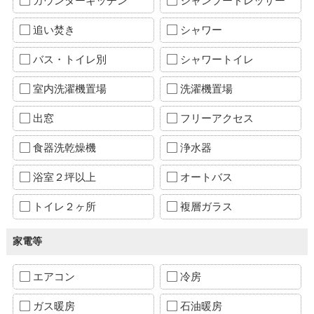
カウンターキッチン
シャンプードレッサー
追い焚き
シャワー
バス・トイレ別
シャワートイレ
室内洗濯機置場
洗濯機置場
出窓
フリーアクセス
食器洗乾燥機
浄水器
浴室２坪以上
オートバス
トイレ２ヶ所
複層ガラス
家電等
エアコン
冷房
ガス暖房
石油暖房