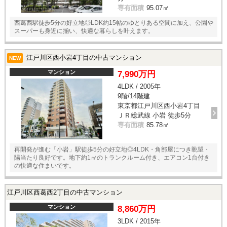
専有面積
95.07㎡
西葛西駅徒歩5分の好立地◎LDK約15帖のゆとりある空間に加え、公園や
スーパーも身近に揃い、快適な暮らしを叶えます。
江戸川区西小岩4丁目の中古マンション
NEW
マンション
7,990万円
4LDK / 2005年
9階/14階建
東京都江戸川区西小岩4丁目
ＪＲ総武線 小岩 徒歩5分
専有面積
85.78㎡
再開発が進む「小岩」駅徒歩5分の好立地◎4LDK・角部屋につき眺望・
陽当たり良好です。地下約1㎡のトランクルーム付き、エアコン1台付き
の快適な住まいです。
江戸川区西葛西2丁目の中古マンション
マンション
8,860万円
3LDK / 2015年