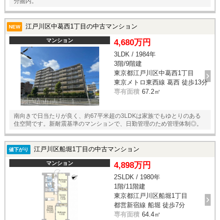
分圏内。
江戸川区中葛西1丁目の中古マンション
NEW
マンション
4,680万円
3LDK / 1984年
3階/9階建
東京都江戸川区中葛西1丁目
東京メトロ東西線 葛西 徒歩13分
専有面積
67.2㎡
南向きで日当たりが良く、約67平米超の3LDKは家族でもゆとりのある
住空間です。新耐震基準のマンションで、日勤管理のため管理体制◎。
江戸川区船堀1丁目の中古マンション
値下がり
マンション
4,898万円
2SLDK / 1980年
1階/11階建
東京都江戸川区船堀1丁目
都営新宿線 船堀 徒歩7分
専有面積
64.4㎡