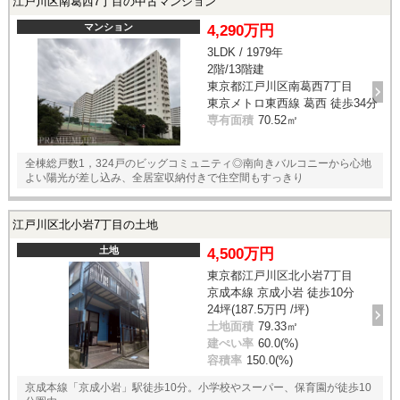
江戸川区南葛西7丁目の中古マンション
マンション
4,290万円
3LDK / 1979年
2階/13階建
東京都江戸川区南葛西7丁目
東京メトロ東西線 葛西 徒歩34分
専有面積
70.52㎡
全棟総戸数1，324戸のビッグコミュニティ◎南向きバルコニーから心地
よい陽光が差し込み、全居室収納付きで住空間もすっきり
江戸川区北小岩7丁目の土地
土地
4,500万円
東京都江戸川区北小岩7丁目
京成本線 京成小岩 徒歩10分
24坪(187.5万円 /坪)
土地面積
79.33㎡
建ぺい率
60.0(%)
容積率
150.0(%)
京成本線「京成小岩」駅徒歩10分。小学校やスーパー、保育園が徒歩10