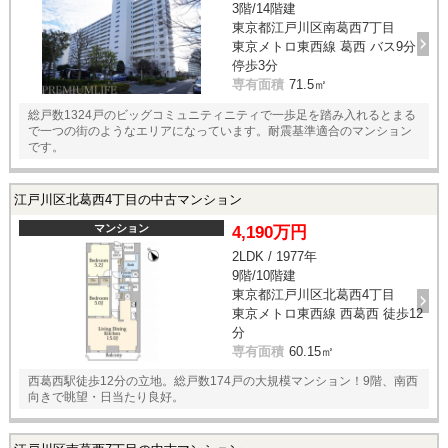
3階/14階建
東京都江戸川区南葛西7丁目
東京メトロ東西線 葛西 バス9分
停歩3分
専有面積
71.5㎡
総戸数1324戸のビッグコミュニティニティで一歩足を踏み入れるとまる
で一つの街のようなエリアになっています。耐震基準適合のマンション
です。
江戸川区北葛西4丁目の中古マンション
マンション
4,190万円
2LDK / 1977年
9階/10階建
東京都江戸川区北葛西4丁目
東京メトロ東西線 西葛西 徒歩12
分
専有面積
60.15㎡
西葛西駅徒歩12分の立地。総戸数174戸の大規模マンション！9階、南西
向きで眺望・日当たり良好。