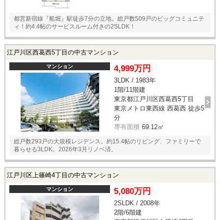
都営新宿線『船堀』駅徒歩7分の立地。総戸数509戸のビッグコミュニテ
ィ！約4.4帖のサービスルーム付きの2SLDK！
江戸川区西葛西5丁目の中古マンション
マンション
4,999万円
3LDK / 1983年
1階/11階建
東京都江戸川区西葛西5丁目
東京メトロ東西線 西葛西 徒歩5
分
専有面積
69.12㎡
総戸数293戸の大規模レジデンス。約15.4帖のリビング、ファミリーで
暮らせる3LDK。2026年3月リノベ済。
江戸川区上篠崎4丁目の中古マンション
マンション
5,080万円
2SLDK / 2008年
2階/6階建