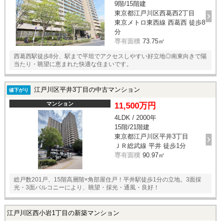
9階/15階建
東京都江戸川区西葛西2丁目
東京メトロ東西線 西葛西 徒歩8
分
専有面積
73.75㎡
西葛西駅徒歩8分、駅まで平坦でアクセスしやすい好立地◎南東向きで陽
当たり・眺望に恵まれた快適な住まいです。
江戸川区平井3丁目の中古マンション
値下がり
マンション
11,500万円
4LDK / 2000年
15階/21階建
東京都江戸川区平井3丁目
ＪＲ総武線 平井 徒歩1分
専有面積
90.97㎡
総戸数201戸、15階高層階×角部屋住戸！平井駅徒歩1分の立地。3面採
光・3面バルコニーにより、眺望・採光・通風・良好！
江戸川区西小岩1丁目の新築マンション