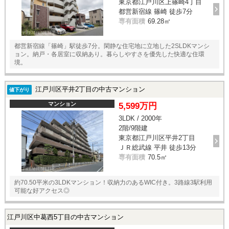
東京都江戸川区上篠崎4丁目
都営新宿線 篠崎 徒歩7分
専有面積
69.28㎡
都営新宿線「篠崎」駅徒歩7分。閑静な住宅地に立地した2SLDKマンシ
ョン。納戸・各居室に収納あり。暮らしやすさを優先した快適な住環
境。
江戸川区平井2丁目の中古マンション
値下がり
マンション
5,599万円
3LDK / 2000年
2階/9階建
東京都江戸川区平井2丁目
ＪＲ総武線 平井 徒歩13分
専有面積
70.5㎡
約70.50平米の3LDKマンション！収納力のあるWIC付き。3路線3駅利用
可能な好アクセス◎
江戸川区中葛西5丁目の中古マンション