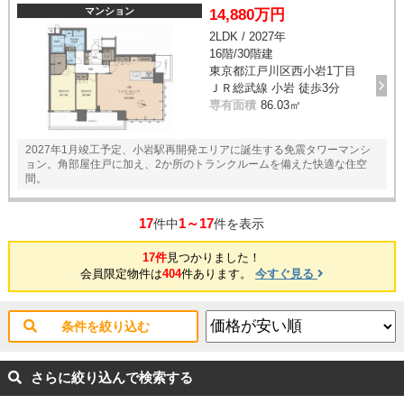
マンション
14,880万円
2LDK / 2027年
16階/30階建
東京都江戸川区西小岩1丁目
ＪＲ総武線 小岩 徒歩3分
専有面積
86.03㎡
2027年1月竣工予定、小岩駅再開発エリアに誕生する免震タワーマンシ
ョン。角部屋住戸に加え、2か所のトランクルームを備えた快適な住空
間。
17
1～17
件中
件を表示
17件
見つかりました！
会員限定物件は
404
件あります。
今すぐ見る
条件を絞り込む
さらに絞り込んで検索する