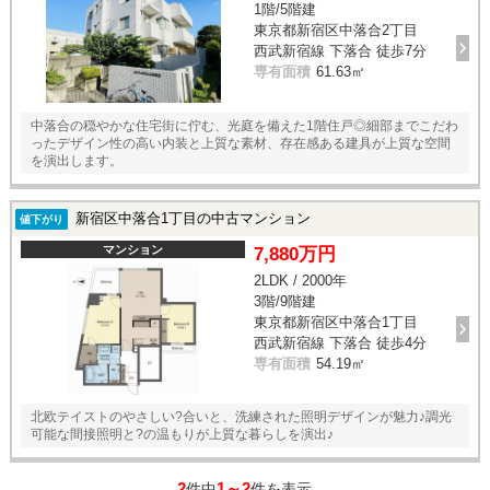
1階/5階建
東京都新宿区中落合2丁目
西武新宿線 下落合 徒歩7分
専有面積
61.63㎡
中落合の穏やかな住宅街に佇む、光庭を備えた1階住戸◎細部までこだわ
ったデザイン性の高い内装と上質な素材、存在感ある建具が上質な空間
を演出します。
新宿区中落合1丁目の中古マンション
値下がり
マンション
7,880万円
2LDK / 2000年
3階/9階建
東京都新宿区中落合1丁目
西武新宿線 下落合 徒歩4分
専有面積
54.19㎡
北欧テイストのやさしい?合いと、洗練された照明デザインが魅力♪調光
可能な間接照明と?の温もりが上質な暮らしを演出♪
2
1～2
件中
件を表示