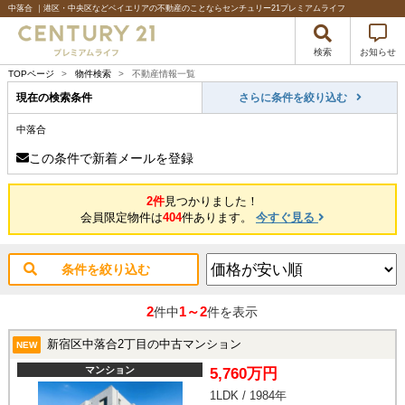
中落合 ｜港区・中央区などベイエリアの不動産のことならセンチュリー21プレミアムライフ
検索
お知らせ
TOPページ
>
物件検索
>
不動産情報一覧
現在の検索条件
さらに条件を絞り込む
中落合
この条件で新着メールを登録
2件
見つかりました！
会員限定物件は
404
件あります。
今すぐ見る
条件を絞り込む
2
1～2
件中
件を表示
新宿区中落合2丁目の中古マンション
NEW
マンション
5,760万円
1LDK / 1984年