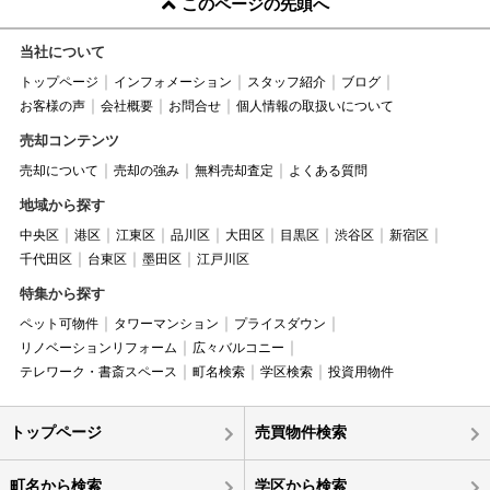
このページの先頭へ
当社について
トップページ
インフォメーション
スタッフ紹介
ブログ
お客様の声
会社概要
お問合せ
個人情報の取扱いについて
売却コンテンツ
売却について
売却の強み
無料売却査定
よくある質問
地域から探す
中央区
港区
江東区
品川区
大田区
目黒区
渋谷区
新宿区
千代田区
台東区
墨田区
江戸川区
特集から探す
ペット可物件
タワーマンション
プライスダウン
リノベーションリフォーム
広々バルコニー
テレワーク・書斎スペース
町名検索
学区検索
投資用物件
トップページ
売買物件検索
町名から検索
学区から検索