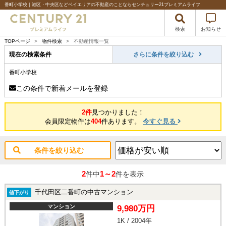
番町小学校｜港区・中央区などベイエリアの不動産のことならセンチュリー21プレミアムライフ
検索
お知らせ
TOPページ
>
物件検索
>
不動産情報一覧
現在の検索条件
さらに条件を絞り込む
番町小学校
この条件で新着メールを登録
2件
見つかりました！
会員限定物件は
404
件あります。
今すぐ見る
条件を絞り込む
2
1～2
件中
件を表示
千代田区二番町の中古マンション
値下がり
マンション
9,980万円
1K / 2004年