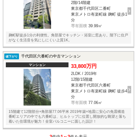
2階/14階建
東京都千代田区二番町
東京メトロ有楽町線 麹町 徒歩1
分
専有面積
39.99㎡
麹町駅徒歩1分の利便性。角部屋でキッチン・浴室に窓あり。階下に住戸
がなく生活音を気にしにくい上質1K。
千代田区六番町の中古マンション
値下がり
マンション
33,800万円
2LDK / 2019年
12階/15階建
東京都千代田区六番町
東京メトロ有楽町線 麹町 徒歩4
分
専有面積
77.06㎡
15階建て12階部分×角部屋77.06平米 2019年築×地震に安心の免震構造
番町エリアの中でも六番町は、ヒルトップに位置し開放的な眺望と落ち
着いた住環境が魅力！全室バルコニーに面した設計！
2
1～2
件中
件を表示