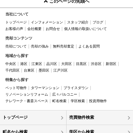
このページの先頭へ
当社について
トップページ
インフォメーション
スタッフ紹介
ブログ
お客様の声
会社概要
お問合せ
個人情報の取扱いについて
売却コンテンツ
売却について
売却の強み
無料売却査定
よくある質問
地域から探す
中央区
港区
江東区
品川区
大田区
目黒区
渋谷区
新宿区
千代田区
台東区
墨田区
江戸川区
特集から探す
ペット可物件
タワーマンション
プライスダウン
リノベーションリフォーム
広々バルコニー
テレワーク・書斎スペース
町名検索
学区検索
投資用物件
トップページ
売買物件検索
町名から検索
学区から検索