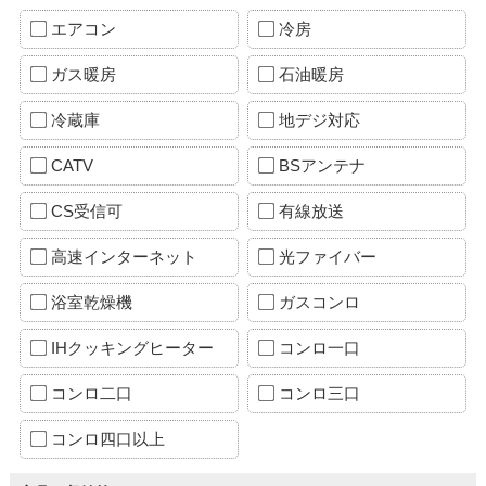
エアコン
冷房
ガス暖房
石油暖房
冷蔵庫
地デジ対応
CATV
BSアンテナ
CS受信可
有線放送
高速インターネット
光ファイバー
浴室乾燥機
ガスコンロ
IHクッキングヒーター
コンロ一口
コンロ二口
コンロ三口
コンロ四口以上