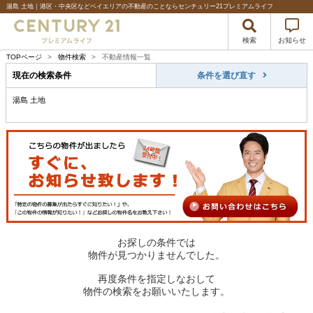
湯島 土地｜港区・中央区などベイエリアの不動産のことならセンチュリー21プレミアムライフ
検索
お知らせ
TOPページ
>
物件検索
>
不動産情報一覧
現在の検索条件
条件を選び直す
湯島 土地
お探しの条件では
物件が見つかりませんでした。
再度条件を指定しなおして
物件の検索をお願いいたします。