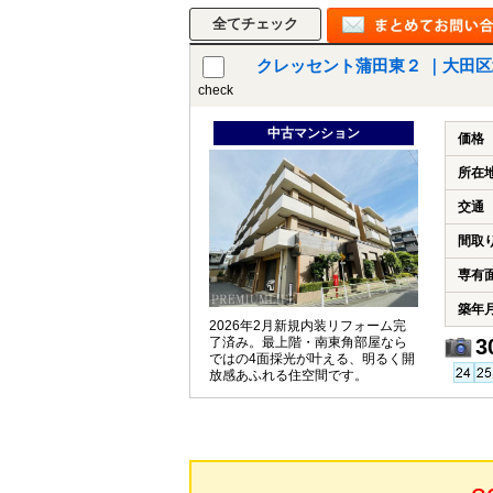
クレッセント蒲田東２ ｜大田
check
中古マンション
価格
所在
交通
間取
専有
築年
2026年2月新規内装リフォーム完
了済み。最上階・南東角部屋なら
3
ではの4面採光が叶える、明るく開
放感あふれる住空間です。