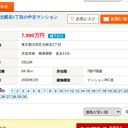
区北糀谷2丁目の中古マンション
7,980万円
値下がり
東京都大田区北糀谷2丁目
地
京急本線 梅屋敷駅 徒歩11分
3SLDK
り
84.36㎡
7階/7階建
面積
所在階
2000年2月
マンション/RC造
月
建物構造
0
枚