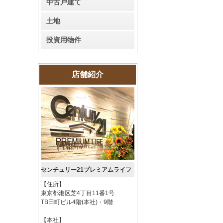
中古戸建て
土地
投資用物件
店舗紹介
センチュリー21プレミアムライフ
【住所】
東京都港区芝4丁目11番1号
TB田町ビル4階(本社)・9階
【本社】