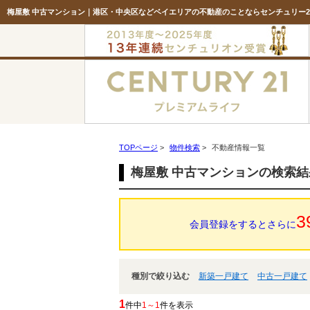
梅屋敷 中古マンション｜港区・中央区などベイエリアの不動産のことならセンチュリー2
TOPページ
>
物件検索
>
不動産情報一覧
梅屋敷 中古マンションの検索
3
会員登録をするとさらに
種別で絞り込む
新築一戸建て
中古一戸建て
1
件中
1～1
件を表示