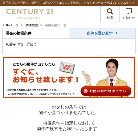
泉岳寺 中古一戸建て｜港区・中央区などベイエリアの不動産のことならセンチュリー21プレミアムライフ
検索
お知らせ
TOPページ
>
物件検索
>
不動産情報一覧
現在の検索条件
条件を選び直す
泉岳寺 中古一戸建て
お探しの条件では
物件が見つかりませんでした。
再度条件を指定しなおして
物件の検索をお願いいたします。