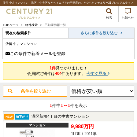
汐留 中古マンション｜港区・中央区などベイエリアの不動産のことならセンチュリー21プレミアムライフ
検索
お知らせ
TOPページ
>
物件検索
>
不動産情報一覧
現在の検索条件
さらに条件を絞り込む
汐留 中古マンション
この条件で新着メールを登録
1件
見つかりました！
会員限定物件は
404
件あります。
今すぐ見る
条件を絞り込む
1
1～1
件中
件を表示
港区新橋4丁目の中古マンション
NEW
値下がり
マンション
9,980万円
1LDK / 2011年