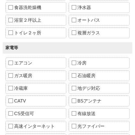
食器洗乾燥機
浄水器
浴室２坪以上
オートバス
トイレ２ヶ所
複層ガラス
家電等
エアコン
冷房
ガス暖房
石油暖房
冷蔵庫
地デジ対応
CATV
BSアンテナ
CS受信可
有線放送
高速インターネット
光ファイバー