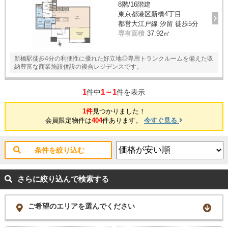
8階/16階建
東京都港区新橋4丁目
都営大江戸線 汐留 徒歩5分
専有面積
37.92㎡
新橋駅徒歩4分の利便性に優れた好立地◎専用トランクルームを備えた収
納豊富な商業施設併設の複合レジデンスです。
1
1～1
件中
件を表示
1件
見つかりました！
会員限定物件は
404
件あります。
今すぐ見る
条件を絞り込む
さらに絞り込んで検索する
ご希望のエリアを選んでください