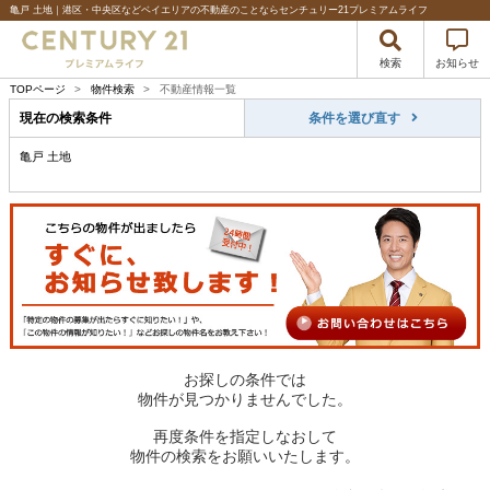
亀戸 土地｜港区・中央区などベイエリアの不動産のことならセンチュリー21プレミアムライフ
検索
お知らせ
TOPページ
>
物件検索
>
不動産情報一覧
現在の検索条件
条件を選び直す
亀戸 土地
お探しの条件では
物件が見つかりませんでした。
再度条件を指定しなおして
物件の検索をお願いいたします。