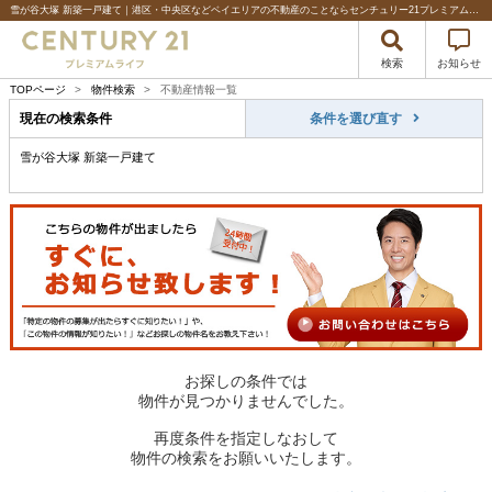
雪が谷大塚 新築一戸建て｜港区・中央区などベイエリアの不動産のことならセンチュリー21プレミアムライフ
検索
お知らせ
TOPページ
>
物件検索
>
不動産情報一覧
現在の検索条件
条件を選び直す
雪が谷大塚 新築一戸建て
お探しの条件では
物件が見つかりませんでした。
再度条件を指定しなおして
物件の検索をお願いいたします。