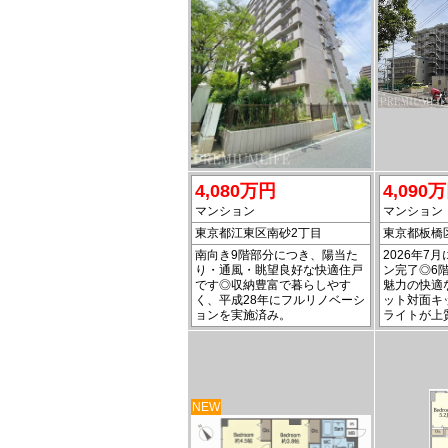
4,080万円
4,090
マンション
マンション
東京都江東区南砂2丁目
東京都板橋
南向き9階部分につき、陽当た
2026年7
り・通風・眺望良好な快適住戸
ン完了◎6
です◎収納豊富で暮らしやす
魅力の快適
く、平成28年にフルリノベーシ
ット対面キ
ョンを実施済み。
ライトが上
NEW