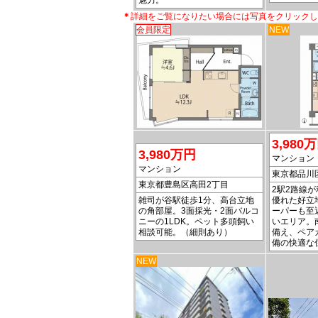
魅力。
＊
詳細をご覧になりたい場合には写真をクリックし
会員限定
NEW
3,980
3,980万円
マンション
マンション
東京都品川
東京都豊島区高田2丁目
2駅2路線
雑司が谷駅徒歩1分、高台立地
優れた好立
の角部屋。3面採光・2面バルコ
ーパーも至
ニーの1LDK。ペット多頭飼い
いエリア。
相談可能。（細則あり）
備え、ペア
備の快適な
NEW