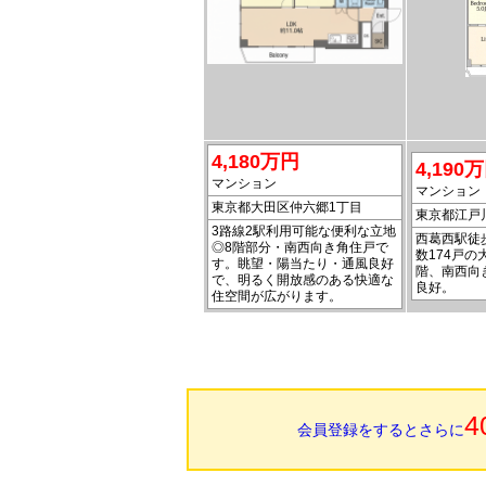
4,180万円
4,190
マンション
マンション
東京都大田区仲六郷1丁目
東京都江戸
3路線2駅利用可能な便利な立地
西葛西駅徒
◎8階部分・南西向き角住戸で
数174戸の
す。眺望・陽当たり・通風良好
階、南西向
で、明るく開放感のある快適な
良好。
住空間が広がります。
4
会員登録をするとさらに