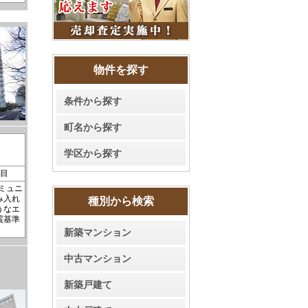
物件を探す
条件から探す
町名から探す
学区から探す
丁目
コミュニ
み入れ
種別から検索
うなエ
震基準
新築マンション
中古マンション
新築戸建て