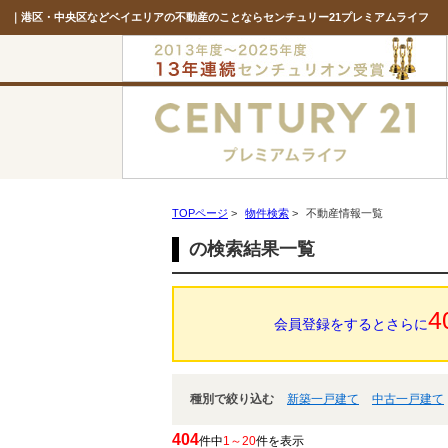
｜港区・中央区などベイエリアの不動産のことならセンチュリー21プレミアムライフ
TOPページ
>
物件検索
>
不動産情報一覧
の検索結果一覧
4
会員登録をするとさらに
種別で絞り込む
新築一戸建て
中古一戸建て
404
件中
1～20
件を表示