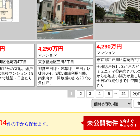
4,290万円
万円
4,250万円
マンション
マンション
東京都江戸川区南葛西7
川区北葛西4丁目
東京都港区三田3丁目
全棟総戸数1，324戸の
歩12分の立地。総戸
都営三田線・浅草線「三田」駅
ミュニティ◎南向きバル
大規模マンション！9
徒歩6分、3駅5路線利用可能。
から心地よい陽光が差し
きで眺望・日当たり
南東向き、開放感のある2DKの
全居室収納付きで住空間
角住戸。
きり
...
1
2
3
4
5
21
次の
04
件の中から探せます。