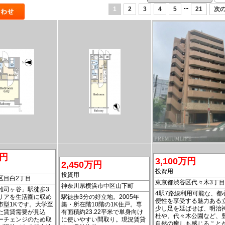
...
1
2
3
4
5
21
次の
万円
3,100万円
2,450万円
投資用
投資用
区目白2丁目
東京都渋谷区代々木3丁目
神奈川県横浜市中区山下町
雑司ヶ谷」駅徒歩3
4駅7路線利用可能な、都
リアを生活圏に収め
駅徒歩3分の好立地。2005年
便性を享受する魅力ある
市型1Kです。大学至
築・所在階10階の1K住戸。専
少し足を延ばせば、明治
た賃貸需要が見込
有面積約23.22平米で単身向け
杜や、代々木公園など、
ーチェンジのため取
に使いやすい間取り。現況賃貸
自然の癒しも感じること