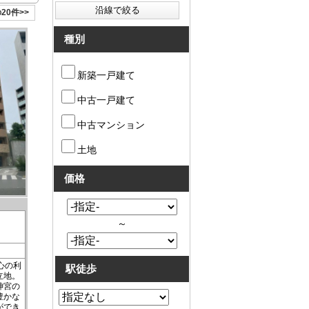
20件>>
種別
新築一戸建て
中古一戸建て
中古マンション
土地
価格
～
心の利
駅徒歩
立地。
神宮の
豊かな
ができ