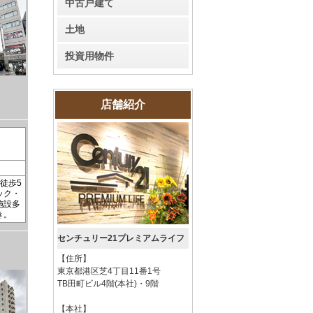
中古戸建て
土地
投資用物件
店舗紹介
徒歩5
ック・
施設多
き。
センチュリー21プレミアムライフ
【住所】
東京都港区芝4丁目11番1号
TB田町ビル4階(本社)・9階
【本社】