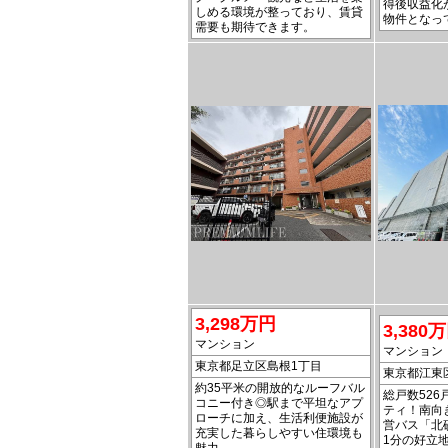
得後収益化
しめる環境が整っており、賃貸
物件となっ
需要も期待できます。
3,298万円
3,380
マンション
マンション
東京都足立区島根1丁目
東京都江東
約35平米の開放的なルーフバル
総戸数52
コニー付き◎駅まで平坦なアプ
ティ！南向
ローチに加え、生活利便施設が
営バス「北
充実した暮らしやすい住環境も
1分の好立