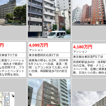
万円
4,099万円
4,180万円
マンション
マンション
区東坂下1丁目
東京都墨田区石原2丁目
東京都台東区雷門1丁目
月に新規リノベーショ
南東角の明るい1LDK。2026年
田原町駅徒歩4分・浅草駅
階・南向きで眺望が
6月フルリノベ完成、家具・照
分の立地。学校・クリニ
な住空間です。フラ
明・エアコン付きで入居しやす
スーパー等、近隣に商業
ッチンとペンダント
い仕様。両国駅徒歩7分の好立
数。日当たりの良い南向
質な空間を演出。
地