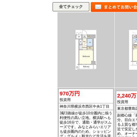
970万円
2,240
投資用
投資用
神奈川県横浜市西区中央1丁目
東京都豊島
3駅3路線が徒歩10分圏内に揃う
副都心線「
利便性の高い立地。横浜駅へも
分。目白エ
徒歩16分で、通勤・通学がスム
る上質な都
ーズです。みなとみらいエリア
近で安定し
も徒歩圏内のため、ショッピン
め、オーナ
グ・グルメ・観光など生活を楽