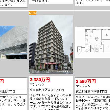
が期待できる好立地
中の収益物件。
ます。
ています。
NEW
3,380万円
万円
3,580万円
マンション
マンション
東京都板橋区東坂下2丁目
区北砂4丁目
東京都江東区南砂4丁目
子育て世帯にもおすすめの住環
6戸のビッグコミュニ
東京メトロ東西線『南砂
境！南西角部屋・2面バルコニ
きの明るい室内！都
徒歩10分・『東陽町駅』
ーにつき陽当たり良好な住まい
砂四丁目」まで徒歩
分。買い物施設や小・中
です。2026年4月完成の新規リ
地！
で徒歩圏内の便利な立地