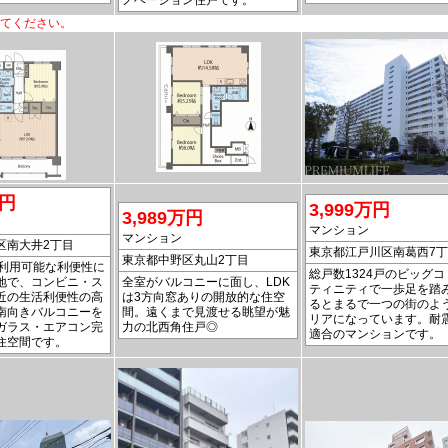
ノベーション住戸です。
てください。
万円
3,999万円
3,989万円
マンション
マンション
区南大井2丁目
東京都江戸川区南葛西7
東京都中野区丸山2丁目
が利用可能な利便性に
総戸数1324戸のビッグ
地で、コンビニ・ス
全室がバルコニーに面し、LDK
ティニティで一歩足を踏
近の生活利便性の高
は3方向窓ありの開放的な住空
るとまるで一つの街のよ
南向きバルコニーを
間。遠くまで見渡せる眺望が魅
リアになっています。耐
ガラス・エアコン完
力の北西角住戸◎
適合のマンションです。
住空間です。