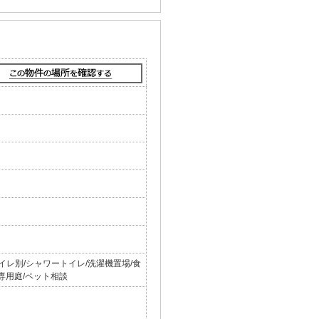
イレ別/シャワートイレ/洗濯機置場/食
/専用庭/ペット相談