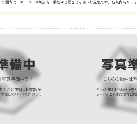
10分圏内に、スーパーや商店街、学校や公園などが整う好立地です。新規内装リフ