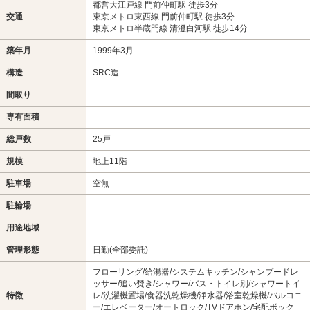
都営大江戸線 門前仲町駅 徒歩3分
交通
東京メトロ東西線 門前仲町駅 徒歩3分
東京メトロ半蔵門線 清澄白河駅 徒歩14分
築年月
1999年3月
構造
SRC造
間取り
専有面積
総戸数
25戸
規模
地上11階
駐車場
空無
駐輪場
用途地域
管理形態
日勤(全部委託)
フローリング/給湯器/システムキッチン/シャンプードレ
ッサー/追い焚き/シャワー/バス・トイレ別/シャワートイ
特徴
レ/洗濯機置場/食器洗乾燥機/浄水器/浴室乾燥機/バルコニ
ー/エレベーター/オートロック/TVドアホン/宅配ボック