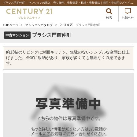
プラシス門前仲町 ｜マンションの購入・売り物件、売却査定・相場・売却価格｜港区・中央区などベイエリアの不動産のことならセンチュリー21プレミアムライフ
検索
お知らせ
>
TOPページ
>
マンションカタログ
>
江東区
プラシス門前仲町
プラシス門前仲町
中古マンション
約13帖のリビングに対面キッチン。無駄のないシンプルな空間に仕上
げました。全室に収納があり、家族が多くても無理なく収納できま
す。