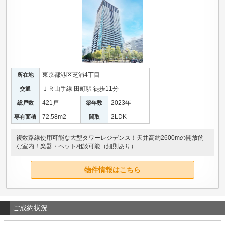
東京都港区芝浦4丁目
所在地
ＪＲ山手線 田町駅 徒歩11分
交通
421戸
2023年
総戸数
築年数
72.58m
2
2LDK
専有面積
間取
複数路線使用可能な大型タワーレジデンス！天井高約2600mの開放的
な室内！楽器・ペット相談可能（細則あり）
物件情報はこちら
ご成約状況