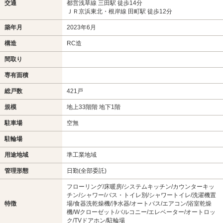
交通
都営浅草線 三田駅 徒歩14分
ＪＲ京浜東北・根岸線 田町駅 徒歩12分
築年月
2023年6月
構造
RC造
間取り
専有面積
総戸数
421戸
規模
地上33階階 地下1階
駐車場
空無
駐輪場
用途地域
準工業地域
管理形態
日勤(全部委託)
フローリング/床暖房/システムキッチン/カウンターキッ
チン/シャワー/バス・トイレ別/シャワートイレ/洗濯機置
特徴
場/食器洗乾燥機/浄水器/オートバス/エアコン/浴室乾燥
機/Wクローゼット/バルコニー/エレベーター/オートロッ
ク/TVドアホン/駐輪場