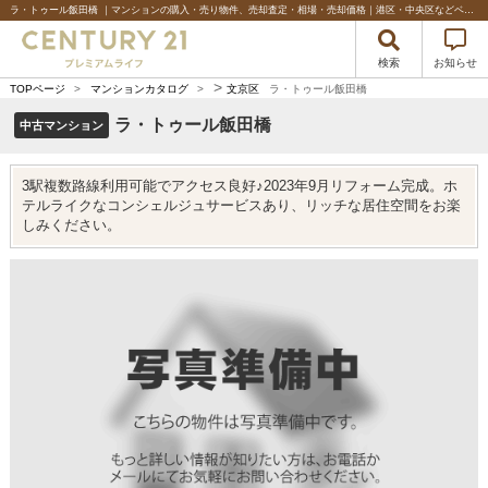
ラ・トゥール飯田橋 ｜マンションの購入・売り物件、売却査定・相場・売却価格｜港区・中央区などベイエリアの不動産のことならセンチュリー21プレミアムライフ
検索
お知らせ
>
TOPページ
>
マンションカタログ
>
文京区
ラ・トゥール飯田橋
ラ・トゥール飯田橋
中古マンション
3駅複数路線利用可能でアクセス良好♪2023年9月リフォーム完成。ホ
テルライクなコンシェルジュサービスあり、リッチな居住空間をお楽
しみください。