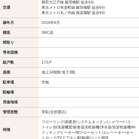
都営大江戸線 飯田橋駅 徒歩4分
交通
東京メトロ有楽町線 飯田橋駅 徒歩6分
東京メトロ丸ノ内線 後楽園駅 徒歩9分
築年月
2010年4月
構造
SRC造
間取り
専有面積
総戸数
173戸
規模
地上34階階 地下3階
駐車場
空無
駐輪場
用途地域
管理形態
常駐(全部委託)
フローリング/床暖房/システムキッチン/シャワー/バス・
トイレ別/洗濯機置場/食器洗乾燥機/浄水器/浴室乾燥機/IH
特徴
クッキングヒーター/Wクローゼット/エレベーター/オー
トロック/TVドアホン/駐輪場/ペット相談