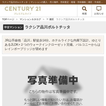
ラクシア品川ポルトチッタ ｜マンションの購入・売り物件、売却査定・相場・売却価格｜港区・中央区などベイエリアの不動産のことならセンチュリー21プレミアムライフ
検索
お知らせ
>
TOPページ
>
マンションカタログ
>
港区
ラクシア品川ポルトチッタ
ラクシア品川ポルトチッタ
中古マンション
JR山手線他「品川」駅徒歩14分。ホテルライクな内廊下設計。ゆとり
ある2LDK+２つのウォークインクローゼット完備。バルコニーからは
レインボーブリッジが望めます