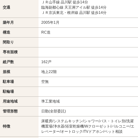
ＪＲ山手線 品川駅 徒歩14分
交通
臨海副都心線 天王洲アイル駅 徒歩14分
ＪＲ京浜東北・根岸線 品川駅 徒歩14分
築年月
2005年1月
構造
RC造
間取り
専有面積
総戸数
162戸
規模
地上22階
駐車場
空無
駐輪場
用途地域
準工業地域
管理形態
日勤(全部委託)
床暖房/システムキッチン/シャワー/バス・トイレ別/洗濯
特徴
機置場/浄水器/浴室乾燥機/Wクローゼット/バルコニー/エ
レベーター/オートロック/TVドアホン/ペット相談