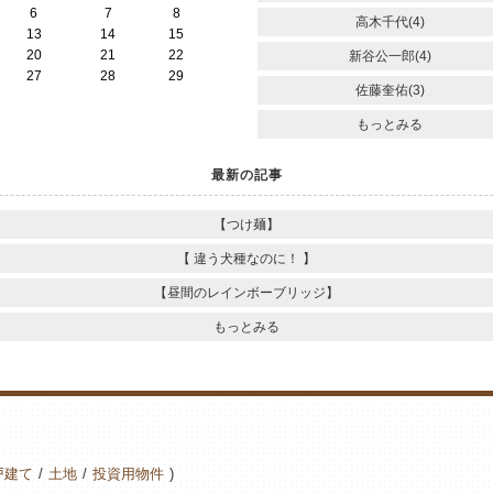
6
7
8
高木千代(4)
13
14
15
20
21
22
新谷公一郎(4)
27
28
29
佐藤奎佑(3)
もっとみる
最新の記事
【つけ麺】
【 違う犬種なのに！ 】
【昼間のレインボーブリッジ】
もっとみる
戸建て
土地
投資用物件