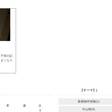
も子供の記
うまくなり
ー
【テーマ】|
新着物件情報(1)
木
金
土
中山将(4)
1