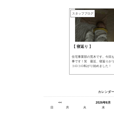
スタッフブログ
【 寝返り 】
住宅事業部の荒木です。今回
事です！笑 最近、寝返りが
コロコロ転がり始めました！
カレンダ
<<
2026年8月
日
月
火
水